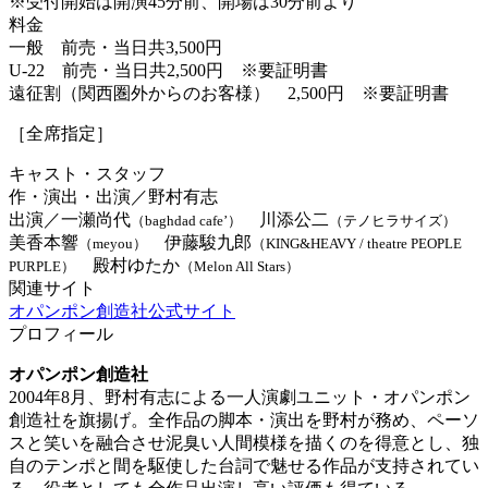
※受付開始は開演45分前、開場は30分前より
料金
一般 前売・当日共3,500円
U-22 前売・当日共2,500円 ※要証明書
遠征割（関西圏外からのお客様） 2,500円 ※要証明書
［全席指定］
キャスト・スタッフ
作・演出・出演／野村有志
出演／一瀬尚代
川添公二
（baghdad cafe’）
（テノヒラサイズ）
美香本響
伊藤駿九郎
（meyou）
（KING&HEAVY / theatre PEOPLE
殿村ゆたか
PURPLE）
（Melon All Stars）
関連サイト
オパンポン創造社公式サイト
プロフィール
オパンポン創造社
2004年8月、野村有志による一人演劇ユニット・オパンポン
創造社を旗揚げ。全作品の脚本・演出を野村が務め、ペーソ
スと笑いを融合させ泥臭い人間模様を描くのを得意とし、独
自のテンポと間を駆使した台詞で魅せる作品が支持されてい