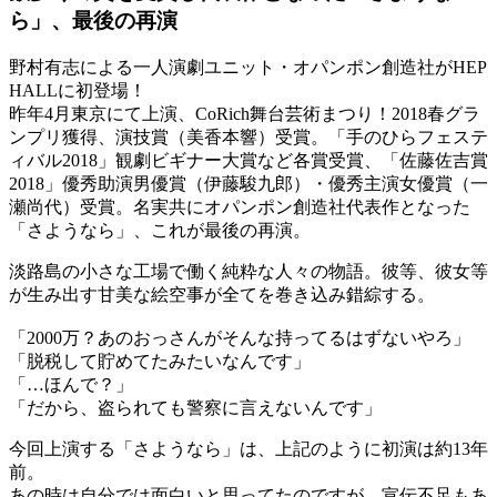
ら」、最後の再演
野村有志による一人演劇ユニット・オパンポン創造社がHEP
HALLに初登場！
昨年4月東京にて上演、CoRich舞台芸術まつり！2018春グラ
ンプリ獲得、演技賞（美香本響）受賞。「手のひらフェステ
ィバル2018」観劇ビギナー大賞など各賞受賞、「佐藤佐吉賞
2018」優秀助演男優賞（伊藤駿九郎）・優秀主演女優賞（一
瀬尚代）受賞。名実共にオパンポン創造社代表作となった
「さようなら」、これが最後の再演。
淡路島の小さな工場で働く純粋な人々の物語。彼等、彼女等
が生み出す甘美な絵空事が全てを巻き込み錯綜する。
「2000万？あのおっさんがそんな持ってるはずないやろ」
「脱税して貯めてたみたいなんです」
「…ほんで？」
「だから、盗られても警察に言えないんです」
今回上演する「さようなら」は、上記のように初演は約13年
前。
あの時は自分では面白いと思ってたのですが、宣伝不足もあ