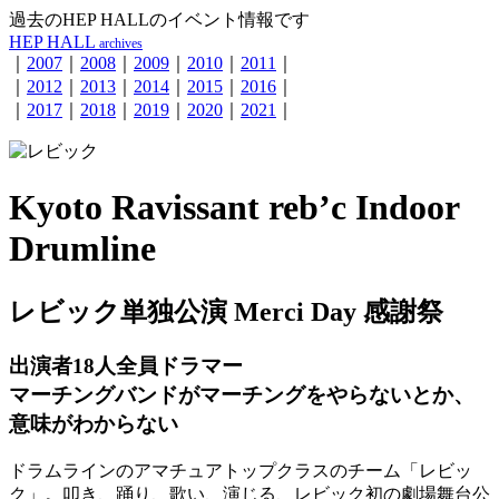
過去のHEP HALLのイベント情報です
HEP HALL
archives
｜
2007
｜
2008
｜
2009
｜
2010
｜
2011
｜
｜
2012
｜
2013
｜
2014
｜
2015
｜
2016
｜
｜
2017
｜
2018
｜
2019
｜
2020
｜
2021
｜
Kyoto Ravissant reb’c Indoor
Drumline
レビック単独公演 Merci Day 感謝祭
出演者18人全員ドラマー
マーチングバンドがマーチングをやらないとか、
意味がわからない
ドラムラインのアマチュアトップクラスのチーム「レビッ
ク」。叩き、踊り、歌い、演じる、レビック初の劇場舞台公