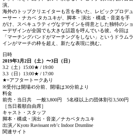
演。
海外のトップクリエイターも舌を巻いた、レビックプロデュ
ーサー・ナカベ タカユキが、脚本・演出・構成・音楽を手
がけ、スペキュラティヴなデザインを得意とした独特のショ
ーデザインが全国でも大きな話題を呼んでいる彼。今回は
「マーチングバンドがマーチングをしない」というドラムラ
インがマーチの枠を超え、新たな表現に挑む。
日時
2019年3月2日（土）〜3日（日）
3.2（土）15:00★ / 19:00
3.3（日）13:00★ / 17:00
★=アフタートークあり
※受付は開場45分前、開場は30分前より
料金
前売・当日共 一般3,800円 5名様以上の団体割引3,500円
［当日着順自由席］
キャスト・スタッフ
脚本・構成・演出・音楽／ナカベタカユキ
出演／Kyoto Ravissant reb’c Indoor Drumline
関連サイト