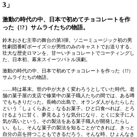
3」
激動の時代の中、日本で初めてチョコレートを作
った（!?）サムライたちの物語。
鈴木おさむ主宰の舞台の第3弾。ソニーミュージック初の男
性劇団番町ボーイズ☆が男性のみのキャストでお送りする、
壮大な歴史ロマンを、甘ーいチョコレートでコーティングし
た、日本初、幕末スイーツバトル演劇。
激動の時代の中、日本で初めてチョコレートを作った（!?）
サムライたちの物語。
……時は幕末。世の中が大きく変わろうとしていた時代。老
舗の菓子屋の支店で修業中の菓子職人たちの間では、ある噂
でもちきりだった。長崎の出島で、オランダ人がもたらした
という「しょくらあと」なるお菓子。ひと口食べれば、とろ
けるように甘く、夢見るような気分になり、とくに女子に人
気が高いという。その製法をある菓子職人が開発したらし
い。もし、そんな菓子の製法を知ることができれば、きっと
自分の店を持つこともできるだろう。そんな時、ひょんなき