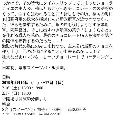
っかけで、その時代にタイムスリップしてしまったショコラ
ティエの主人公。秘伝ともいうべきチョコレートの製法をめ
ぐって、命すら狙われることに！折しもその頃、福岡の町に
も旧幕府軍の残党を掃討せんと新政府軍が近づきつつあっ
た。彼らを懐柔するために、茶の席を設けようとする幕府
軍。両陣営は、そこに出すべき最高の菓子「しょくらあと」
を作れる職人を求め、最強のチョコレート職人を決する試合
の開催を布告するのだった……！
激動の時代の渦にのみこまれつつ、主人公は最高のチョコを
作り上げ、元の時代に戻ることが出来るのか……！？
壮大な歴史ロマンを、甘ーいチョコレートでコーティングし
た、
日本初、幕末スイーツバトル演劇。
日時
2019年2月16日（土）〜17日（日）
2.16（土）13:00 / 19:00
2.17（日）13:00
※開場は開演60分前より
料金
S席（スイーツ付）前売7,5000円 当日8,000円
A席 前売5,500円 当日6,000円